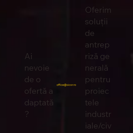
Oferim
soluții
de
antrep
Ai
riză ge
nevoie
nerală
de o
pentru
office@sicor.ro
ofertă a
proiec
daptată
tele
?
industr
iale/civ