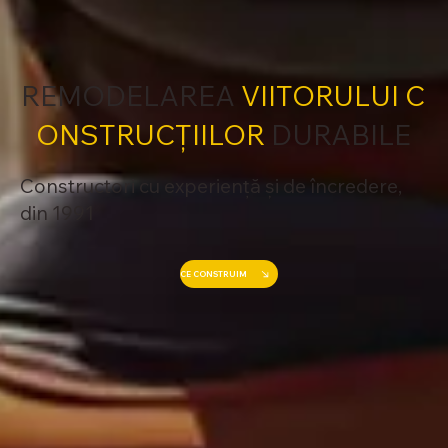
REMODELAREA
VIITORULUI C
ONSTRUCȚIILOR
DURABILE
Constructori cu experiență și de încredere,
din 1991
CE CONSTRUIM