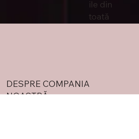
ile din
toată
țara.
DESPRE COMPANIA
NOASTRĂ
Oferim soluții profesionale pentru a livra
proiecte sigure și eficiente